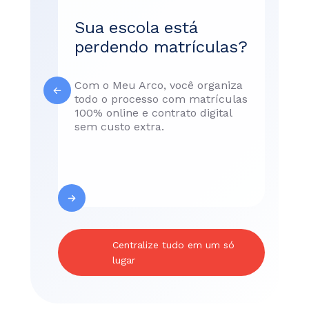
es
Sua escola está
se
perdendo matrículas?
Com
Com o Meu Arco, você organiza
esc
todo o processo com matrículas
sua
100% online e contrato digital
ape
sem custo extra.
um 
sim
dep
Centralize tudo em um só
lugar